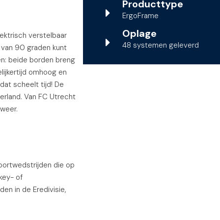
Producttype
ErgoFrame
Oplage
lektrisch verstelbaar
48 systemen geleverd
 van 90 graden kunt
en: beide borden breng
lijkertijd omhoog en
dat scheelt tijd! De
derland. Van FC Utrecht
 weer.
portwedstrijden die op
key- of
en in de Eredivisie,