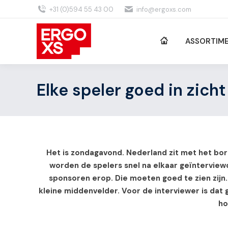
+31 (0)594 55 43 00
info@ergoxs.com
ASSORTIM
Elke speler goed in zicht
Het is zondagavond. Nederland zit met het bord
worden de spelers snel na elkaar geïnterviewd
sponsoren erop. Die moeten goed te zien zijn.
kleine middenvelder. Voor de interviewer is dat
ho