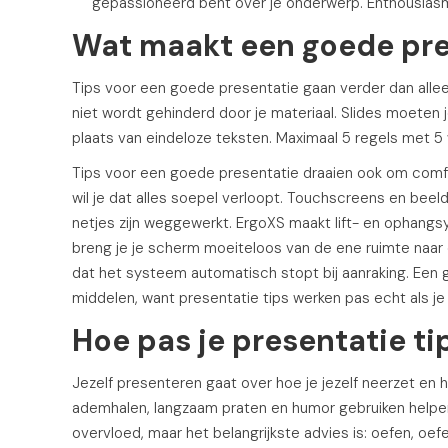
gepassioneerd bent over je onderwerp. Enthousiasme
Wat maakt een goede pre
Tips voor een goede presentatie gaan verder dan allee
niet wordt gehinderd door je materiaal. Slides moeten 
plaats van eindeloze teksten. Maximaal 5 regels met 5 
Tips voor een goede presentatie draaien ook om comfo
wil je dat alles soepel verloopt. Touchscreens en be
netjes zijn weggewerkt. ErgoXS maakt lift- en ophang
breng je je scherm moeiteloos van de ene ruimte naar 
dat het systeem automatisch stopt bij aanraking. Een 
middelen, want presentatie tips werken pas echt als 
Hoe pas je presentatie tip
Jezelf presenteren gaat over hoe je jezelf neerzet en
ademhalen, langzaam praten en humor gebruiken helpen 
overvloed, maar het belangrijkste advies is: oefen, oefe