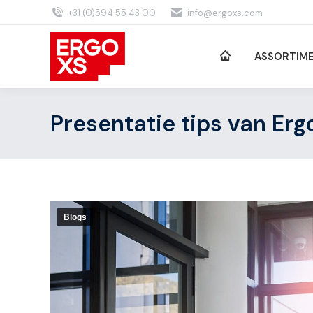
+31 (0)594 55 43 00
info@ergoxs.com
ASSORTIM
Presentatie tips van Er
Blogs