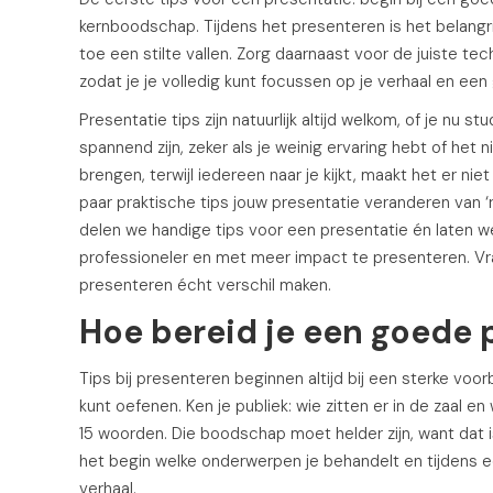
kernboodschap. Tijdens het presenteren is het belangri
toe een stilte vallen. Zorg daarnaast voor de juiste t
zodat je je volledig kunt focussen op je verhaal en ee
Presentatie tips zijn natuurlijk altijd welkom, of je nu s
spannend zijn, zeker als je weinig ervaring hebt of het 
brengen, terwijl iedereen naar je kijkt, maakt het er nie
paar praktische tips jouw presentatie veranderen van ‘r
delen we handige tips voor een presentatie én laten 
professioneler en met meer impact te presenteren. Vra
presenteren écht verschil maken.
Hoe bereid je een goede 
Tips bij presenteren beginnen altijd bij een sterke voor
kunt oefenen. Ken je publiek: wie zitten er in de zaal e
15 woorden. Die boodschap moet helder zijn, want dat is
het begin welke onderwerpen je behandelt en tijdens e
verhaal.