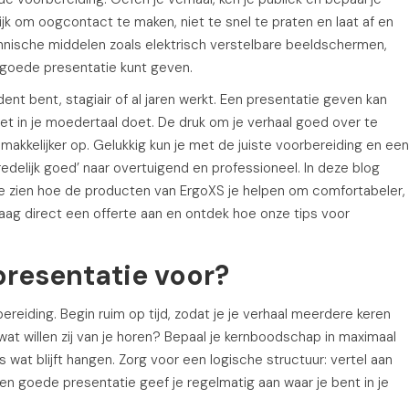
jk om oogcontact te maken, niet te snel te praten en laat af en
echnische middelen zoals elektrisch verstelbare beeldschermen,
n goede presentatie kunt geven.
tudent bent, stagiair of al jaren werkt. Een presentatie geven kan
niet in je moedertaal doet. De druk om je verhaal goed over te
t makkelijker op. Gelukkig kun je met de juiste voorbereiding en een
edelijk goed’ naar overtuigend en professioneel. In deze blog
we zien hoe de producten van ErgoXS je helpen om comfortabeler,
ag direct een offerte aan en ontdek hoe onze tips voor
presentatie voor?
bereiding. Begin ruim op tijd, zodat je je verhaal meerdere keren
n wat willen zij van je horen? Bepaal je kernboodschap in maximaal
 wat blijft hangen. Zorg voor een logische structuur: vertel aan
en goede presentatie geef je regelmatig aan waar je bent in je