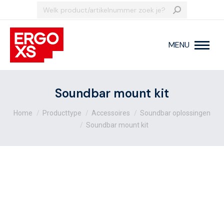
Search:
MENU
Soundbar mount kit
Je bent hier:
Home
Producttype
Accessoires
Soundbar oplossingen
Soundbar mount kit