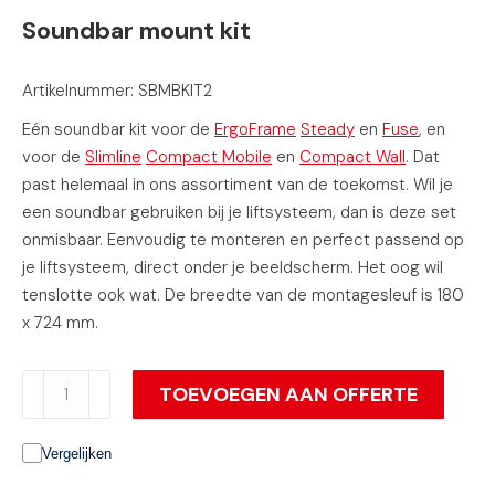
Soundbar mount kit
Artikelnummer: SBMBKIT2
Eén soundbar kit voor de
ErgoFrame
Steady
en
Fuse
, en
voor de
Slimline
Compact Mobile
en
Compact Wall
. Dat
past helemaal in ons assortiment van de toekomst. Wil je
een soundbar gebruiken bij je liftsysteem, dan is deze set
onmisbaar. Eenvoudig te monteren en perfect passend op
je liftsysteem, direct onder je beeldscherm. Het oog wil
tenslotte ook wat. De breedte van de montagesleuf is 180
x 724 mm.
Soundbar
TOEVOEGEN AAN OFFERTE
mount
kit
Vergelijken
aantal