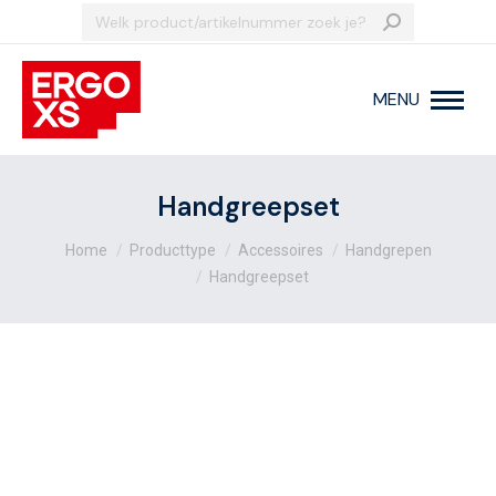
Search:
MENU
Handgreepset
Je bent hier:
Home
Producttype
Accessoires
Handgrepen
Handgreepset