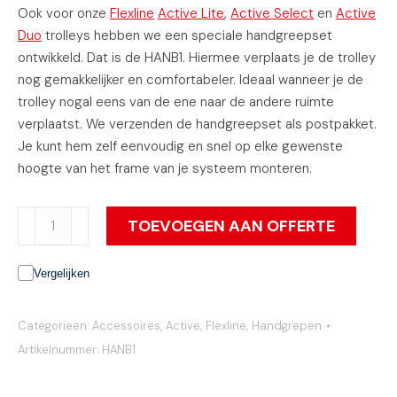
Ook voor onze
Flexline
Active Lite
,
Active Select
en
Active
Duo
trolleys hebben we een speciale handgreepset
ontwikkeld. Dat is de HANB1. Hiermee verplaats je de trolley
nog gemakkelijker en comfortabeler. Ideaal wanneer je de
trolley nogal eens van de ene naar de andere ruimte
verplaatst. We verzenden de handgreepset als postpakket.
Je kunt hem zelf eenvoudig en snel op elke gewenste
hoogte van het frame van je systeem monteren.
Handgreepset
TOEVOEGEN AAN OFFERTE
aantal
Vergelijken
Categorieën:
Accessoires
,
Active
,
Flexline
,
Handgrepen
Artikelnummer:
HANB1