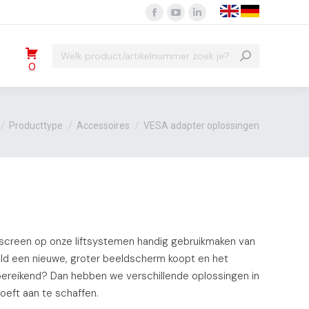
Facebook
YouTube
Linkedin
page
page
page
Search:
opens
opens
opens
0
in
in
in
new
new
new
window
window
window
t hier:
Producttype
Accessoires
VESA adapter oplossingen
uchscreen op onze liftsystemen handig gebruikmaken van
ld een nieuwe, groter beeldscherm koopt en het
ereikend? Dan hebben we verschillende oplossingen in
eft aan te schaffen.