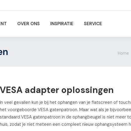
ENT
OVER ONS
INSPIRATIE
SERVICE
en
Je ben
Home
VESA adapter oplossingen
In veel gevallen kun je bij het ophangen van je flatscreen of to
het voorgeboorde VESA gatenpatroon. Maar wat als je bijvoorbee
standaard VESA gatenpatroon in de ophangbeugel is niet meer to
huis, zodat je niet meteen een compleet nieuw ophangsysteem ho